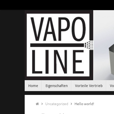
Zum
Inhalt
springen
Zum
Home
Eigenschaften
Vorteile Vertrieb
Vo
Inhalt
springen
Start
Uncategorized
Hello world!