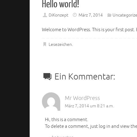
Hello world!
DiKonzept
März 7, 2014
Uncategoriz
Welcome to WordPress. This is your first post. E
Lesezeichen
.
Ein Kommentar:
Mr WordPress
März 7, 2014 um 8:21 a.m.
Hi, this is a comment.
To delete a comment, just log in and view th