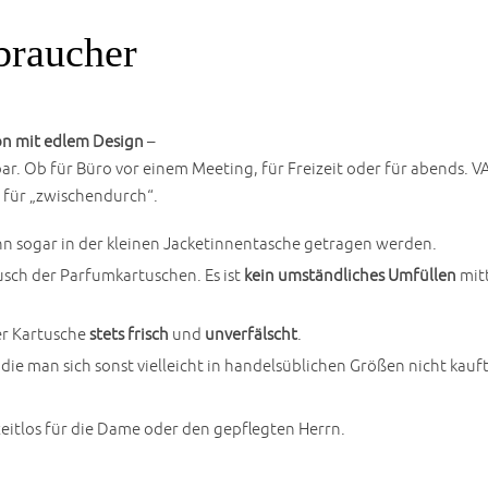
rbraucher
con mit edlem Design
–
bar. Ob für Büro vor einem Meeting, für Freizeit oder für abends. 
g für „zwischendurch“.
n sogar in der kleinen Jacketinnentasche getragen werden.
sch der Parfumkartuschen. Es ist
kein umständliches Umfüllen
mitt
er Kartusche
stets frisch
und
unverfälscht
.
, die man sich sonst vielleicht in handelsüblichen Größen nicht kauft
 zeitlos für die Dame oder den gepflegten Herrn.