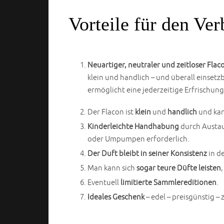
Vorteile für den Ve
Neuartiger, neutraler und zeitloser Fla
klein und handlich – und überall einsetz
ermöglicht eine jederzeitige Erfrischun
Der Flacon ist
klein
und
handlich
und kan
Kinderleichte Handhabung
durch Austau
oder Umpumpen erforderlich.
Der Duft bleibt in seiner Konsistenz
in d
Man kann sich
sogar teure Düfte leisten
Eventuell
limitierte Sammlereditionen
.
Ideales Geschenk
– edel – preisgünstig –