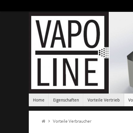
Zum
Inhalt
springen
Zum
Home
Eigenschaften
Vorteile Vertrieb
Vo
Inhalt
springen
Start
Vorteile Verbraucher