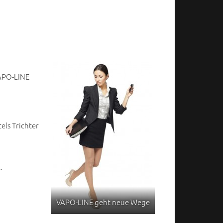
VAPO-LINE
els Trichter
.
VAPO-LINE geht neue Wege